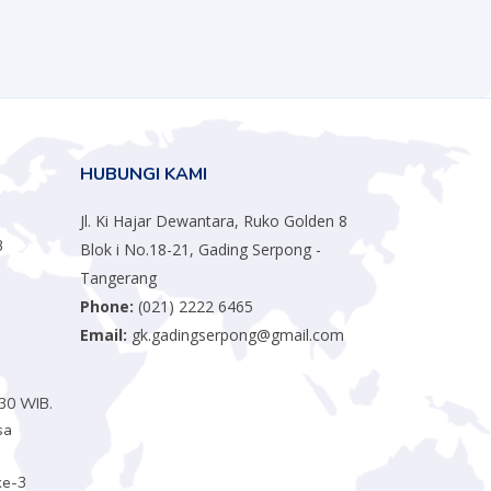
HUBUNGI KAMI
.
Jl. Ki Hajar Dewantara, Ruko Golden 8
B
Blok i No.18-21, Gading Serpong -
Tangerang
Phone:
(021) 2222 6465
Email:
gk.gadingserpong@gmail.com
.
30 WIB.
sa
ke-3